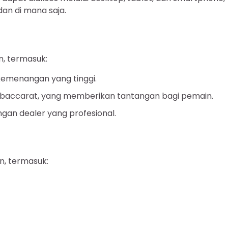
an di mana saja.
, termasuk:
emenangan yang tinggi.
an baccarat, yang memberikan tantangan bagi pemain.
gan dealer yang profesional.
, termasuk: