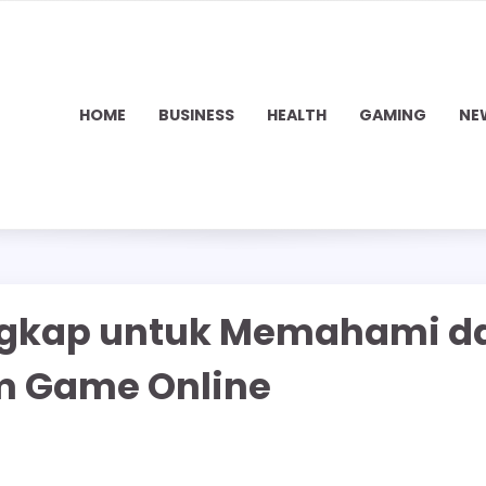
HOME
BUSINESS
HEALTH
GAMING
NE
ngkap untuk Memahami d
m Game Online