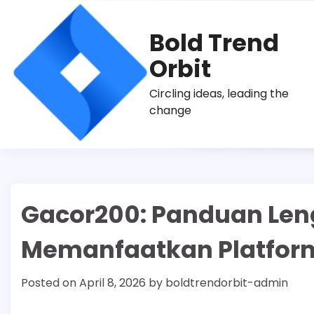
Skip
to
Bold Trend
content
Orbit
Circling ideas, leading the
change
Gacor200: Panduan Le
Memanfaatkan Platfor
Posted on
April 8, 2026
by
boldtrendorbit-admin