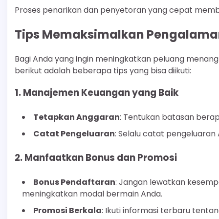
Proses penarikan dan penyetoran yang cepat mem
Tips Memaksimalkan Pengalaman
Bagi Anda yang ingin meningkatkan peluang menan
berikut adalah beberapa tips yang bisa diikuti:
1. Manajemen Keuangan yang Baik
Tetapkan Anggaran
: Tentukan batasan berap
Catat Pengeluaran
: Selalu catat pengeluara
2. Manfaatkan Bonus dan Promosi
Bonus Pendaftaran
: Jangan lewatkan kesemp
meningkatkan modal bermain Anda.
Promosi Berkala
: Ikuti informasi terbaru tent