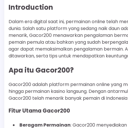
Introduction
Dalam era digital saat ini, permainan online telah me
dunia. Salah satu platform yang sedang naik daun a
menarik, Gacor200 menawarkan pengalaman bermai
pemain pemula atau bahkan yang sudah berpengalam
agar dapat memaksimalkan pengalaman bermain. Arti
ditawarkan, serta tips untuk mendapatkan keuntungan
Apa itu Gacor200?
Gacor200 adalah platform permainan online yang men
hingga permainan kasino langsung. Dengan antarmuka
Gacor200 telah menarik banyak pemain di Indonesia 
Fitur Utama Gacor200
Beragam Permainan
: Gacor200 menyediakan r