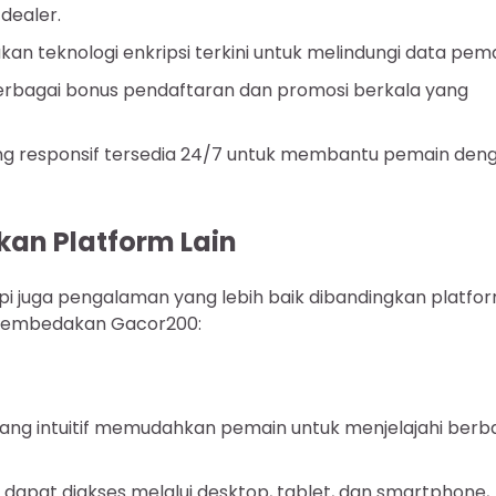
dealer.
kan teknologi enkripsi terkini untuk melindungi data pema
rbagai bonus pendaftaran dan promosi berkala yang
ng responsif tersedia 24/7 untuk membantu pemain den
an Platform Lain
 juga pengalaman yang lebih baik dibandingkan platfo
 membedakan Gacor200:
yang intuitif memudahkan pemain untuk menjelajahi berb
 dapat diakses melalui desktop, tablet, dan smartphone,