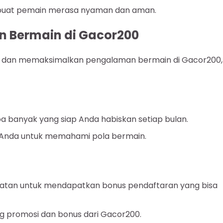
buat pemain merasa nyaman dan aman.
 Bermain di Gacor200
g dan memaksimalkan pengalaman bermain di Gacor200,
a banyak yang siap Anda habiskan setiap bulan.
n Anda untuk memahami pola bermain.
atan untuk mendapatkan bonus pendaftaran yang bisa
ang promosi dan bonus dari Gacor200.