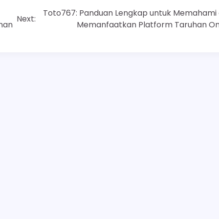
Toto767: Panduan Lengkap untuk Memahami
Next:
man
Memanfaatkan Platform Taruhan On